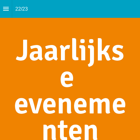
22
/
23
Jaarlijks
e 
eveneme
nten